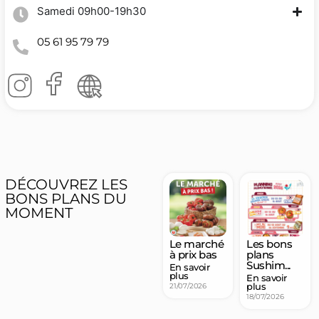
Samedi 09h00-19h30
05 61 95 79 79
DÉCOUVREZ LES
BONS PLANS DU
MOMENT
La carte
Découvrir
Le marché
Les bons
printemps
les offres
à prix bas
plans
été
Sushim...
En savoir
En savoir
plus
plus
En savoir
En savoir
plus
plus
04/02/2025
21/07/2026
03/03/2026
18/07/2026